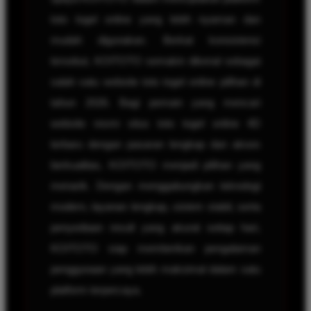
toto togel online yang lebih nyaman dan
mudah digunakan. Berkat konsistensi
tersebut, KOITOTO semakin dikenal sebagai
salah satu website toto togel online pilihan di
tahun 2026. Bagi pemain yang mencari
website resmi situs toto togel online 4D
terbaru dengan pasaran lengkap dan akses
berkualitas, KOITOTO menjadi pilihan yang
menarik. Dengan menggabungkan teknologi
modern, layanan lengkap, sistem stabil, serta
penyediaan result yang akurat setiap hari,
KOITOTO siap memberikan pengalaman
penggunaan yang lebih maksimal dalam satu
platform terpercaya.