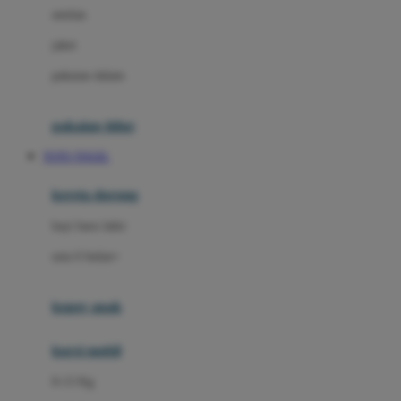
Dae Organics
setelan
Docare
jaket
Doona
pakaian dalam
Down To Earth
Drew
pakaian tidur
Dr. Brown's
TOTO TOGEL
E
kereta dorong
ELC
bayi baru lahir
Ergobaby
usia 6 bulan+
Expert Care
koper anak
Ezyroller
kursi mobil
F
0-13 Kg
Felt So Sweet