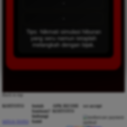
-
-
Tips: Nikmati simulasi hiburan
yang seru namun tetaplah
melangkah dengan bijak.
Back to top
KOITOTO
butuh
APK RESMI
we accept
bantuan?
KOITOTO
hubungi
kami
SITUS TOTO