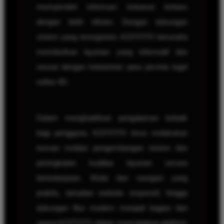
memperoleh informasi keluaran terbaru
dengan lebih efisien. Dengan dukungan
sistem yang terorganisir, KOITOTO berusaha
memberikan layanan yang informatif dan
sesuai dengan kebutuhan para pecinta togel
online 4D.
Dalam menghadirkan pengalaman terbaik
bagi pengguna, KOITOTO terus melakukan
inovasi melalui pengembangan sistem dan
peningkatan kualitas layanan secara
berkelanjutan. Mulai dari navigasi yang
praktis, tampilan website responsif, hingga
dukungan fitur modern menjadi bagian dari
upaya KOITOTO dalam menciptakan platform