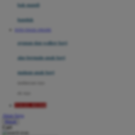
Moby
bak mandi
Momami
handuk
Mothercare
TOTO TOGEL ONLINE
Mustela
ayunan dan walker bayi
My Buddy Tag
My K
alas bermain anak bayi
N
mainan anak bayi
Naif
mothercare toys
Nike
elc toys
Nordic Natural
TOGEL RESMI
Nuby
Akun Saya
Nuna
Masuk
Cari
O