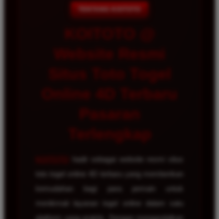
TENTANG KOITOTO
KOITOTO @
Website Resmi
Situs Toto Togel
Online 4D Terbaru
Pasaran
Terlengkap
KOITOTO
hadir sebagai website resmi situs
toto togel online 4D terbaru yang memberikan
kemudahan bagi para pemain untuk
menikmati layanan togel online dalam satu
platform yang praktis. Dengan mengandalkan