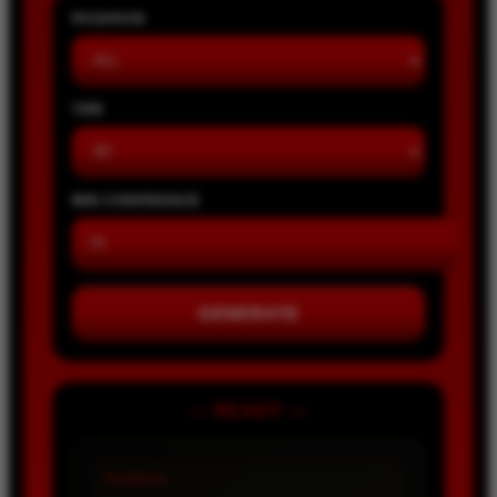
PASARAN
TIPE
MIN CONFIDENCE
GENERATE
— READY —
PASARAN