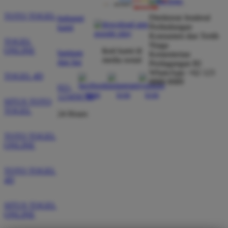
TOTO TOGEL
Direktorat Jenderal
hubungi
Perlindungan
kami
Konsumen dan Tertib
TOGEL
Niaga
ONLINE
ikuti kami di
bantuan
Kementerian
media sosial
dan faq
Perdagangan RI
WhatsApp: +62 123
TOGEL 4D
8888 8989
021-
123456789
SITUS TOTO
TOGEL
24 Hours
TOTO TOGEL
ONLINE
TOTO TOGEL
4D
SITUS TOGEL
ONLINE